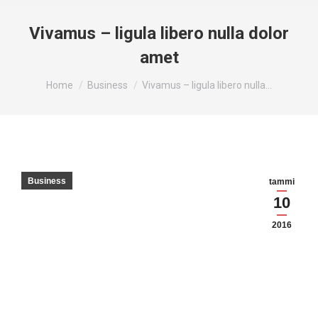
Vivamus – ligula libero nulla dolor
amet
You are here:
Home
Business
Vivamus – ligula libero nulla…
Business
tammi
10
2016