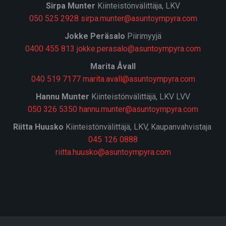
Sirpa Munter
Kiinteistönvälittäja, LKV
050 525 2928
sirpa.munter@asuntoympyra.com
J
okke Peräsalo
Piirimyyjä
0400 455 813
jokke.perasalo@asuntoympyra.com
Marita Åvall
040 519 7177
marita.avall@asuntoympyra.com
Hannu Munter
Kiinteistönvälittäjä, LKV LVV
050 326 5350
hannu.munter@asuntoympyra.com
Riitta Huusko
Kiinteistönvälittäjä, LKV, Kaupanvahvistaja
045 126 0888
riitta.huusko@asuntoympyra.com