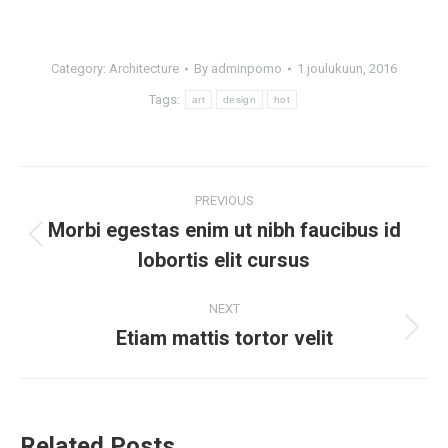
Category:
Architecture
By
adminpomo
1 joulukuun, 2016
Tags:
art
design
hot
PREVIOUS
Morbi egestas enim ut nibh faucibus id
lobortis elit cursus
NEXT
Etiam mattis tortor velit
Related Posts