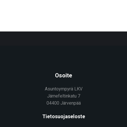
Osoite
Asuntoympyrä LKV
Järnefeltinkatu 7
04400 Järvenpää
Tietosuojaseloste