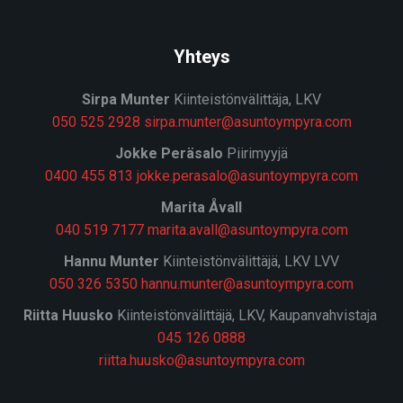
Yhteys
Sirpa Munter
Kiinteistönvälittäja, LKV
050 525 2928
sirpa.munter@asuntoympyra.com
J
okke Peräsalo
Piirimyyjä
0400 455 813
jokke.perasalo@asuntoympyra.com
Marita Åvall
040 519 7177
marita.avall@asuntoympyra.com
Hannu Munter
Kiinteistönvälittäjä, LKV LVV
050 326 5350
hannu.munter@asuntoympyra.com
Riitta Huusko
Kiinteistönvälittäjä, LKV, Kaupanvahvistaja
045 126 0888
riitta.huusko@asuntoympyra.com