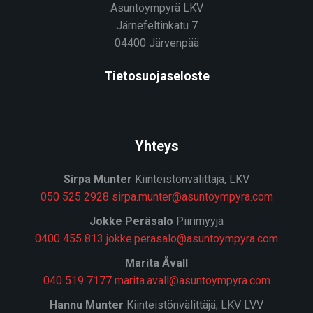
Asuntoympyrä LKV
Järnefeltinkatu 7
04400 Järvenpää
Tietosuojaseloste
Yhteys
Sirpa Munter
Kiinteistönvälittäja, LKV
050 525 2928
sirpa.munter@asuntoympyra.com
J
okke Peräsalo
Piirimyyjä
0400 455 813
jokke.perasalo@asuntoympyra.com
Marita Åvall
040 519 7177
marita.avall@asuntoympyra.com
Hannu Munter
Kiinteistönvälittäjä, LKV LVV