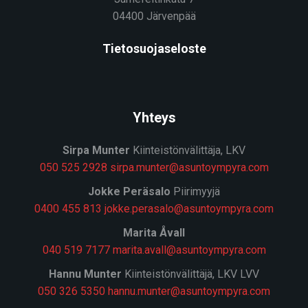
04400 Järvenpää
Tietosuojaseloste
Yhteys
Sirpa Munter
Kiinteistönvälittäja, LKV
050 525 2928
sirpa.munter@asuntoympyra.com
J
okke Peräsalo
Piirimyyjä
0400 455 813
jokke.perasalo@asuntoympyra.com
Marita Åvall
040 519 7177
marita.avall@asuntoympyra.com
Hannu Munter
Kiinteistönvälittäjä, LKV LVV
050 326 5350
hannu.munter@asuntoympyra.com