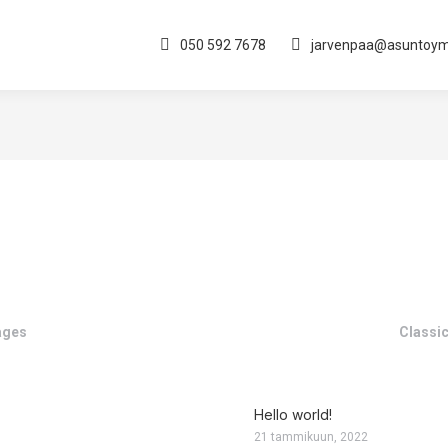
050 592 7678
jarvenpaa@asuntoy
ages
Classic
Hello world!
21 tammikuun, 2022