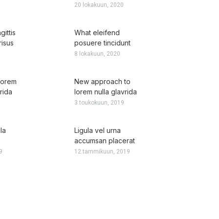
20 lokakuun, 2020
ittis
What eleifend
risus
posuere tincidunt
8 lokakuun, 2020
lorem
New approach to
rida
lorem nulla glavrida
3 toukokuun, 2019
la
Ligula vel urna
accumsan placerat
9
12 tammikuun, 2019