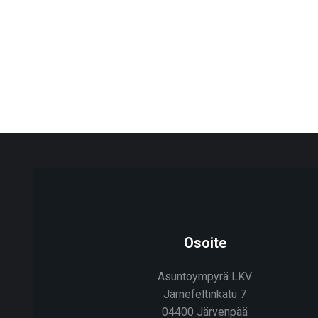
Osoite
Asuntoympyrä LKV
Järnefeltinkatu 7
04400 Järvenpää