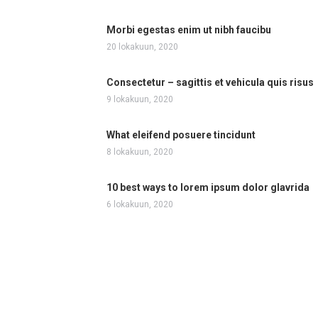
Morbi egestas enim ut nibh faucibu
20 lokakuun, 2020
Consectetur – sagittis et vehicula quis risus
9 lokakuun, 2020
What eleifend posuere tincidunt
8 lokakuun, 2020
10 best ways to lorem ipsum dolor glavrida
6 lokakuun, 2020