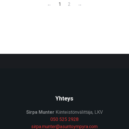
←
1
2
→
Yhteys
Sirpa Munter
Kiinteistönvälittäja, LKV
050 525 2928
sirpa.munter@asuntoympyra.com