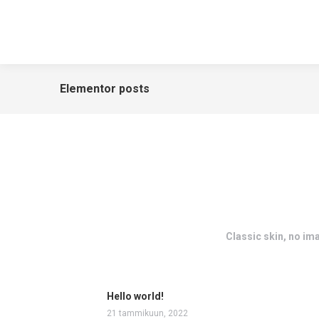
Elementor posts
Classic skin, no im
Hello world!
21 tammikuun, 2022