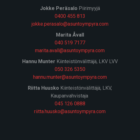
J
okke Peräsalo
Piirimyyjä
0400 455 813
jokke.perasalo@asuntoympyra.com
Marita Åvall
040 519 7177
marita.avall@asuntoympyra.com
Hannu Munter
Kiinteistönvälittäjä, LKV LVV
050 326 5350
hannu.munter@asuntoympyra.com
Riitta Huusko
Kiinteistönvälittäjä, LKV,
Kaupanvahvistaja
045 126 0888
riitta.huusko@asuntoympyra.com