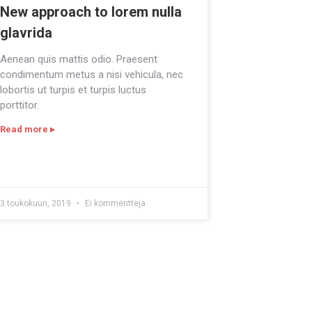
New approach to lorem nulla
glavrida
Aenean quis mattis odio. Praesent
condimentum metus a nisi vehicula, nec
lobortis ut turpis et turpis luctus
porttitor.
Read more ▸
3 toukokuun, 2019
Ei kommentteja