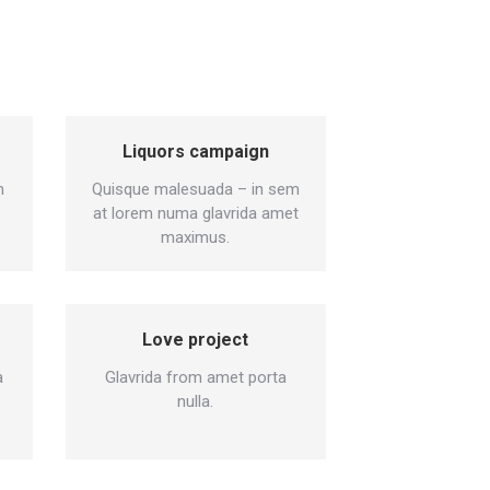
Liquors campaign
m
Quisque malesuada – in sem
at lorem numa glavrida amet
maximus.
Love project
a
Glavrida from amet porta
nulla.