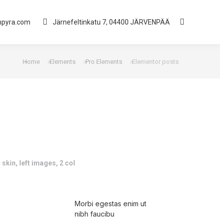
mpyra.com
Järnefeltinkatu 7, 04400 JÄRVENPÄÄ
Home
Elements
Pro Elements
Elementor posts
You are here:
 skin, left images, 2 col
Morbi egestas enim ut
nibh faucibu