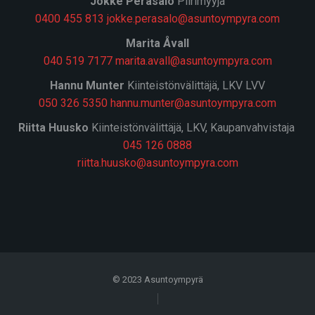
J
okke Peräsalo
Piirimyyjä
0400 455 813
jokke.perasalo@asuntoympyra.com
Marita Åvall
040 519 7177
marita.avall@asuntoympyra.com
Hannu Munter
Kiinteistönvälittäjä, LKV LVV
050 326 5350
hannu.munter@asuntoympyra.com
Riitta Huusko
Kiinteistönvälittäjä, LKV, Kaupanvahvistaja
045 126 0888
riitta.huusko@asuntoympyra.com
© 2023 Asuntoympyrä