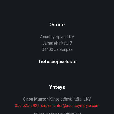
Osoite
Asuntoympyrä LKV
Järnefeltinkatu 7
04400 Järvenpää
Tietosuojaseloste
Yhteys
Sirpa Munter
Kiinteistönvälittäja, LKV
050 525 2928
sirpa.munter@asuntoympyra.com